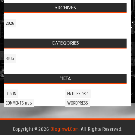
ARCHIVES
2026
CATEGORIES
BLOG
META
LOG IN
ENTRIES
RSS
COMMENTS
WORDPRESS
RSS
Copyright © 2026
Bloginwi.com
. All Rights Reserved.